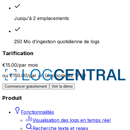
Jusqu'à
2
emplacements
250
Mo
d'ingestion quotidienne de logs
Tarification
€
15.00
/
par mois
ou
€
150.00
/
par an
(
économisez
17
%)
Commencer gratuitement
Voir la démo
Produit
Fonctionnalités
Visualisation des logs en temps réel
Recherche texte et regex