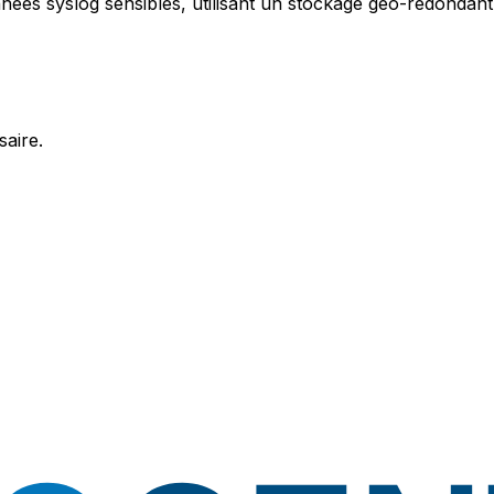
nées syslog sensibles, utilisant un stockage géo-redondant
aire.